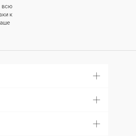
е всю
вки к
Ваше