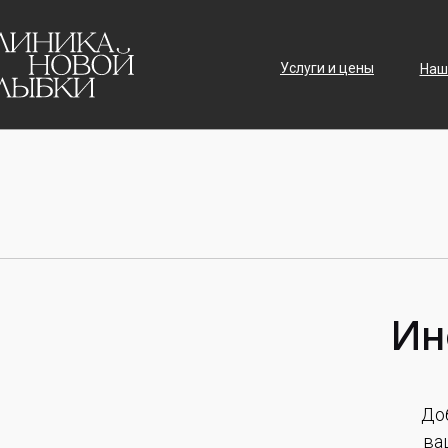
Услуги и цены
Наш
Ин
До
ва