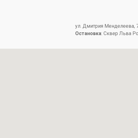
​ул. Дмитрия Менделеева, 7​
Остановка
: ​Сквер Льва Р