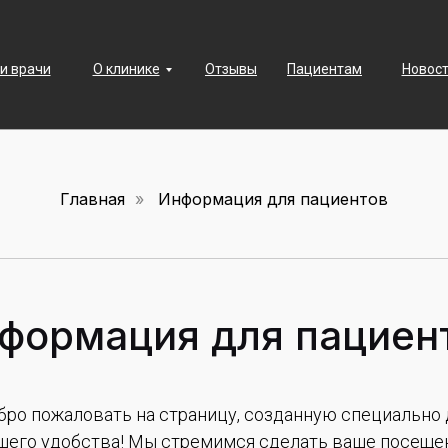
и врачи
О клинике
Отзывы
Пациентам
Новост
Главная
»
Информация для пациентов
формация для пациен
бро пожаловать на страницу, созданную специально 
шего удобства! Мы стремимся сделать ваше посеще