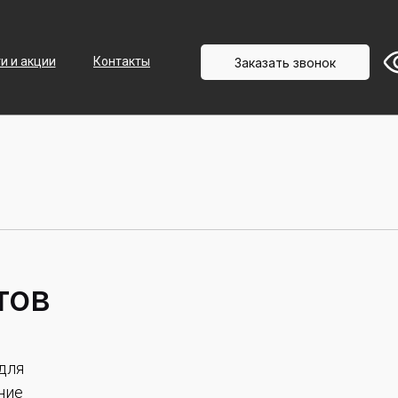
+7 (3452) 58-50-04
Записаться
и и акции
Контакты
Заказать звонок
тов
для
ние