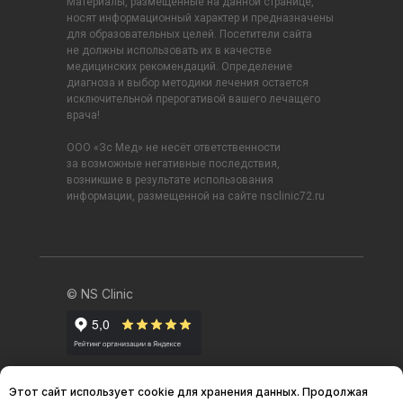
Материалы, размещенные на данной странице,
носят информационный характер и предназначены
для образовательных целей. Посетители сайта
не должны использовать их в качестве
медицинских рекомендаций. Определение
диагноза и выбор методики лечения остается
исключительной прерогативой вашего лечащего
врача!
ООО «Зс Мед» не несёт ответственности
за возможные негативные последствия,
возникшие в результате использования
информации, размещенной на сайте nsclinic72.ru
© NS Clinic
Этот сайт использует cookie для хранения данных. Продолжая