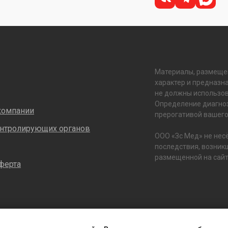
Материалы, размеще
характер и предназн
не должны использов
Определение диагноз
компании
прерогативой вашего
онтролирующих органов
ООО «Зс Мед» не нес
последствия, возник
размещенной на сайте 
ферта