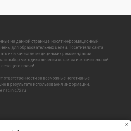
нные на данной странице, носят информационный
ачены для образовательных целей. Посетители сайта
ать их в качестве медицинских рекомендаций.
а и выбор методики лечения остается исключительной
 лечащего врача!
ёт ответственности за возможные негативные
шие в результате использования информации,
nsclinic72.ru