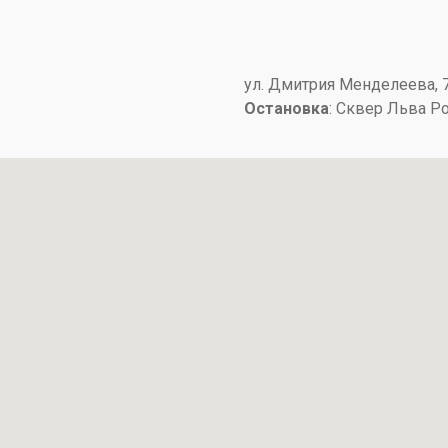
​ул. Дмитрия Менделеева, 7​
Остановка
: ​Сквер Льва Р