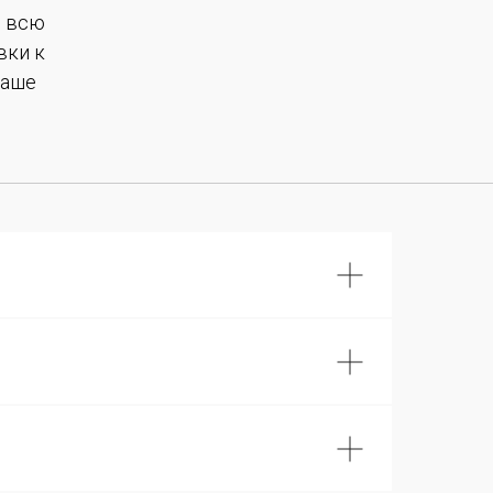
е всю
вки к
Ваше