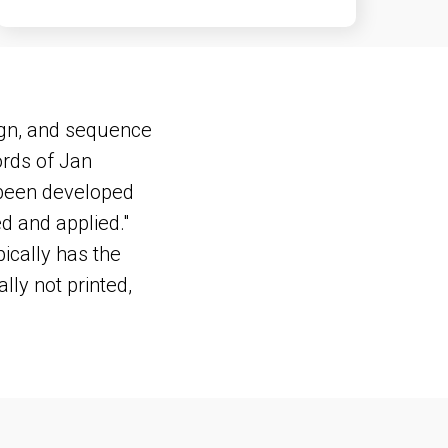
sign, and sequence
ords of Jan
 been developed
d and applied."
pically has the
ly not printed,