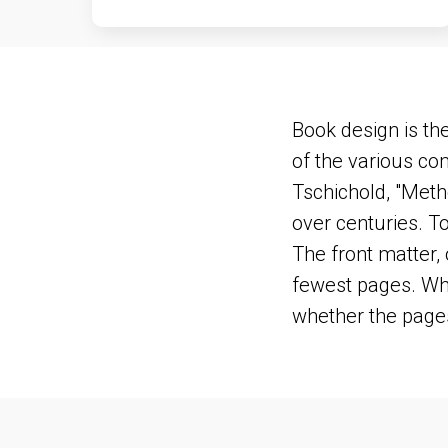
Book design is the
of the various co
Tschichold, "Met
over centuries. T
The front matter, 
fewest pages. Whi
whether the pages